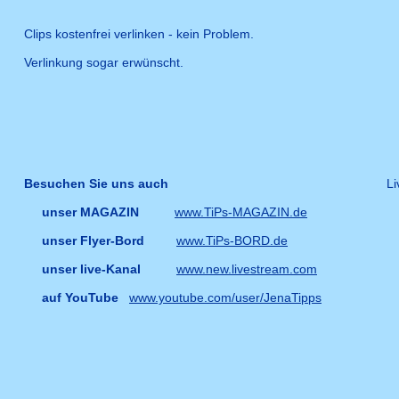
Clips kostenfrei verlinken - kein Problem.
Verlinkung sogar erwünscht.
Besuchen Sie uns auch
Li
unser MAGAZIN
www.TiPs-MAGAZIN.de
s
unser Flyer-Bord
www.TiPs-BORD.de
br
unser live-Kanal
www.new.livestream.com
f
auf YouTube
www.youtube.com/user/JenaTipps
f